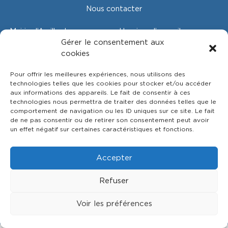
Nous contacter
Mairie d’Arvillard
Horaires d’accueil
30, place de l’Église
Lundi : 8h45 à 12h30
Gérer le consentement aux
73110 Arvillard
Mardi : 15h à 18h30
cookies
Tél . : 04 79 25 51 24
Jeudi : 15h à 18h30
mairie@arvillard.fr
Pour offrir les meilleures expériences, nous utilisons des
technologies telles que les cookies pour stocker et/ou accéder
aux informations des appareils. Le fait de consentir à ces
technologies nous permettra de traiter des données telles que le
comportement de navigation ou les ID uniques sur ce site. Le fait
de ne pas consentir ou de retirer son consentement peut avoir
un effet négatif sur certaines caractéristiques et fonctions.
Accepter
Refuser
Copyright 2026 © Mairie d'Arvillard - Création
Enotikom
Voir les préférences