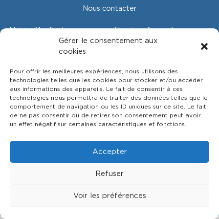
Nous contacter
Mairie d’Arvillard
Horaires d’accueil
30, place de l’Église
Lundi : 8h45 à 12h30
Gérer le consentement aux
73110 Arvillard
Mardi : 15h à 18h30
cookies
Tél . : 04 79 25 51 24
Jeudi : 15h à 18h30
mairie@arvillard.fr
Pour offrir les meilleures expériences, nous utilisons des
technologies telles que les cookies pour stocker et/ou accéder
aux informations des appareils. Le fait de consentir à ces
technologies nous permettra de traiter des données telles que le
comportement de navigation ou les ID uniques sur ce site. Le fait
de ne pas consentir ou de retirer son consentement peut avoir
un effet négatif sur certaines caractéristiques et fonctions.
Accepter
Refuser
Copyright 2026 © Mairie d'Arvillard - Création
Enotikom
Voir les préférences