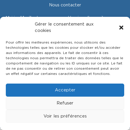
Nous contacter
Mairie d’Arvillard
Horaires d’accueil
30, place de l’Église
Lundi : 8h45 à 12h30
Gérer le consentement aux
73110 Arvillard
Mardi : 15h à 18h30
cookies
Tél . : 04 79 25 51 24
Jeudi : 15h à 18h30
mairie@arvillard.fr
Pour offrir les meilleures expériences, nous utilisons des
technologies telles que les cookies pour stocker et/ou accéder
aux informations des appareils. Le fait de consentir à ces
technologies nous permettra de traiter des données telles que le
comportement de navigation ou les ID uniques sur ce site. Le fait
de ne pas consentir ou de retirer son consentement peut avoir
un effet négatif sur certaines caractéristiques et fonctions.
Accepter
Refuser
Copyright 2026 © Mairie d'Arvillard - Création
Enotikom
Voir les préférences